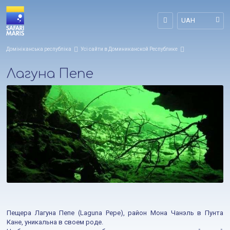
UAH
Домініканська республіка
Усі сайти в Доминиканской Республике
Лагуна Пепе
Пещера Лагуна Пепе (Laguna Pepe), район Мона Чанэль в Пунта
Кане, уникальна в своем роде.