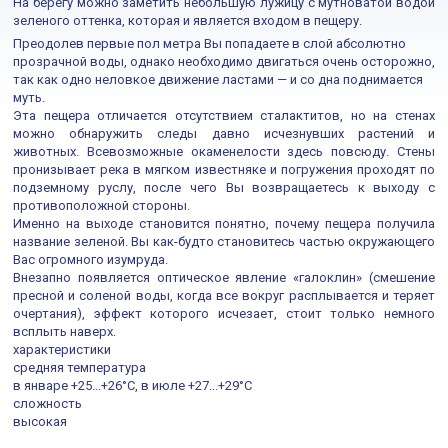
На берегу можно заметить небольшую лужицу с мутноватой водой
зеленого оттенка, которая и является входом в пещеру.
Преодолев первые пол метра Вы попадаете в слой абсолютно
прозрачной воды, однако необходимо двигаться очень осторожно,
так как одно неловкое движение ластами — и со дна поднимается
муть.
Эта пещера отличается отсутствием сталактитов, но на стенах
можно обнаружить следы давно исчезнувших растений и
животных. Всевозможные окаменелости здесь повсюду. Стены
пронизывает река в мягком известняке и погружения проходят по
подземному руслу, после чего Вы возвращаетесь к выходу с
противоположной стороны.
Именно на выходе становится понятно, почему пещера получила
название зеленой. Вы как-будто становитесь частью окружающего
Вас огромного изумруда.
Внезапно появляется оптическое явление «галоклин» (смешение
пресной и соленой воды, когда все вокруг расплывается и теряет
очертания), эффект которого исчезает, стоит только немного
всплыть наверх.
характеристики
средняя температура
в январе +25...+26°С, в июле +27...+29°С
сложность
высокая