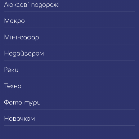
Люксові подорожі
Макро
Міні-сафарі
Недайверам
Реки
Техно
Фото-тури
Новачкам