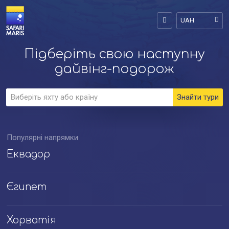
UAH
Підберіть свою наступну
дайвінг-подорож
Популярні напрямки
Еквадор
Єгипет
Хорватія