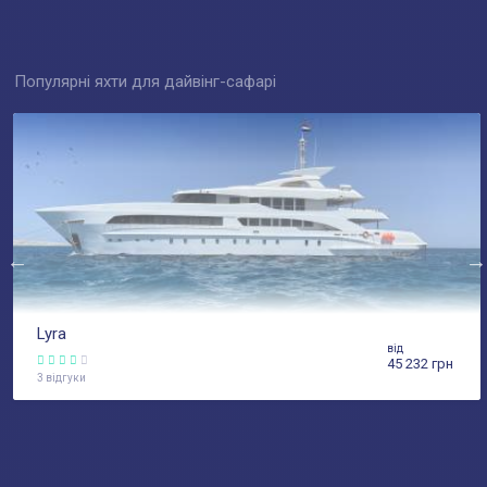
Популярні яхти для дайвінг-сафарі
Lyra
від
45 232 грн
3 відгуки