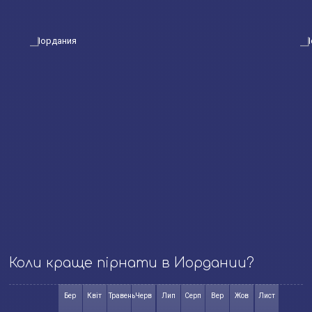
Коли краще пірнати в Иордании?
Бер
Квіт
Травень
Черв
Лип
Серп
Вер
Жов
Лист