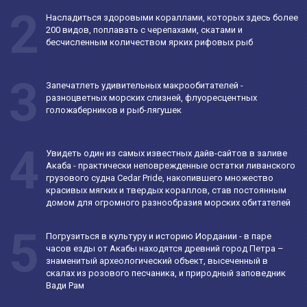
2
Насладиться здоровыми кораллами, которых здесь более
200 видов, поплавать с черепахами, скатами и
бесчисленным количеством ярких рифовых рыб
3
Запечатлеть удивительных макрообитателей -
разноцветных морских слизней, флуоресцентных
голожаберников и рыб-лягушек
4
Увидеть один из самых известных дайв-сайтов в заливе
Акаба - практически неповрежденные остатки ливанского
грузового судна Cedar Pride, накопившего множество
красивых мягких и твердых кораллов, став постоянным
домом для огромного разнообразия морских обитателей
5
Погрузиться в культуру и историю Иордании - в паре
часов езды от Акабы находятся древний город Петра –
знаменитый археологический объект, высеченный в
скалах из розового песчаника, и природный заповедник
Вади Рам