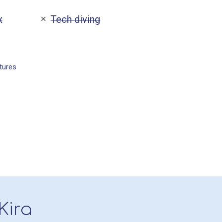
x
Tech diving
tures
Kira