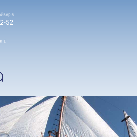
йверів
2-52
и
a