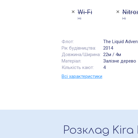
Wi-Fi
Nitro
Ні
Ні
Флот:
The Liquid Adven
Рік будівництва:
2014
Довжина/Ширина:
22м / 4м
Матеріал:
Залізне дерево
Кількість кают:
4
Всі характеристики
Розклад
Kira 