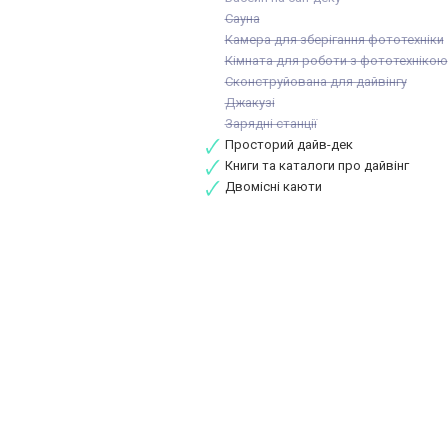
Сауна
Камера для зберігання фототехніки
Кімната для роботи з фототехнікою
Сконструйована для дайвінгу
Джакузі
Зарядні станції
Просторий дайв-дек
Книги та каталоги про дайвінг
Двомісні каюти