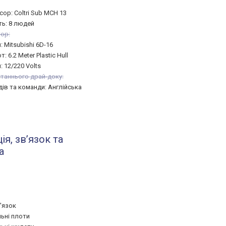
ор: Coltri Sub MCH 13
ть: 8 людей
ор:
: Mitsubishi 6D-16
: 6.2 Meter Plastic Hull
: 12/220 Volts
таннього драй-доку:
дів та команди: Англійська
ія, звʼязок та
а
'язок
ьні плоти