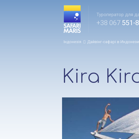
Туроператор для да
+38 067
551-8
Індонезія
Дайвінг-сафарі в Индонези
Kira Kir