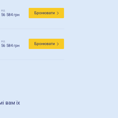
від
Бронювати
56 584 грн
від
Бронювати
56 584 грн
і вам їх