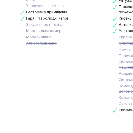
Рятувал
Харчування по меню
Пожежна
Ресторан у приміщенні
пожежо
Гарячі та холодні напої
Кисень
Закуски протягом дня
Аптечк
Морозильна камера
Ультра
Морозивниця
Сирена
Алкогольні напої
Супутни
Помпа
Пошуко
Система
машинно
Аварійн
Система
Команда
допомо
Команд
Оксиген
Сигналь