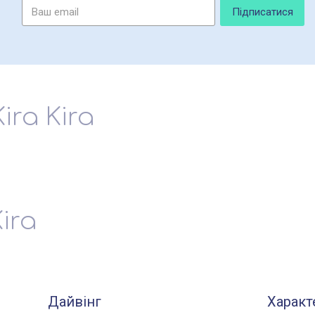
ira Kira
Kira
Дайвінг
Характ