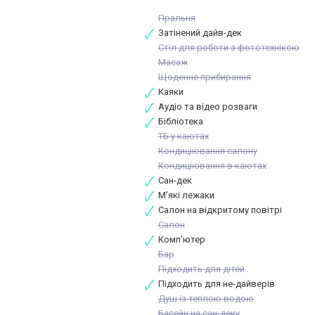
Пральня
Затінений дайв-дек
Стіл для роботи з фототехнікою
Масаж
Щоденне прибирання
Каяки
Аудіо та відео розваги
Бібліотека
ТБ у каютах
Кондиціювання салону
Кондиціювання в каютах
Сан-дек
М'які лежаки
Салон на відкритому повітрі
Салон
Комп'ютер
Бар
Підходить для дітей
Підходить для не-дайверів
Душ із теплою водою
Басейн на сан-деку