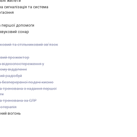
ьні жилети
 сигналізація та система
гасіння
а першої допомоги
звуковий сонар
ковий та стільниковий зв'язок
вий прожектор
 відеоспостереження у
му відділенні
ий радіобуй
 безперервної подачі кисню
 тренована з надання першої
ги
а тренована за СЛР
отерапія
ний вогонь