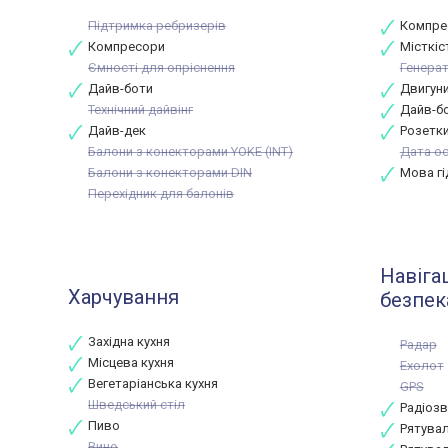
Підтримка ребризерів
Компрес
Компресори
Місткіс
Ємності для опріснення
Генерат
Дайв-боти
Двигуни
Технічний дайвінг
Дайв-бот
Дайв-дек
Розетки
Балони з конекторами YOKE (INT)
Дата ос
Балони з конекторами DIN
Мова гі
Перехідник для балонів
Навігац
Харчування
безпек
Західна кухня
Радар
Місцева кухня
Ехолот
Вегетаріанська кухня
GPS
Шведський стіл
Радіозв
Пиво
Рятувал
Вино