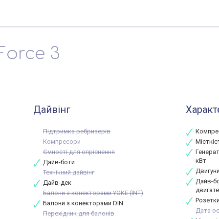
Force 3
Дайвінг
Характ
Підтримка ребризерів
Компре
Компресори
Місткіс
Ємності для опріснення
Генерат
кВт
Дайв-боти
Двигуни
Технічний дайвінг
Дайв-бо
Дайв-дек
двигате
Балони з конекторами YOKE (INT)
Розетки:
Балони з конекторами DIN
Дата ос
Перехідник для балонів