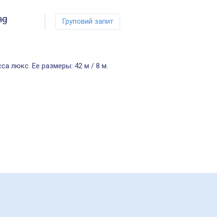
ng
Груповий запит
а люкс. Ее размеры: 42 м / 8 м.