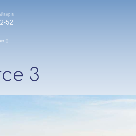
йверів
2-52
ах
rce 3