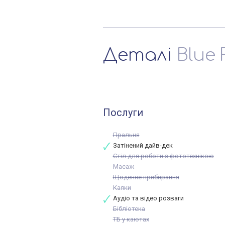
Деталі
Blue 
Послуги
Пральня
Затінений дайв-дек
Стіл для роботи з фототехнікою
Масаж
Щоденне прибирання
Каяки
Аудіо та відео розваги
Бібліотека
ТБ у каютах