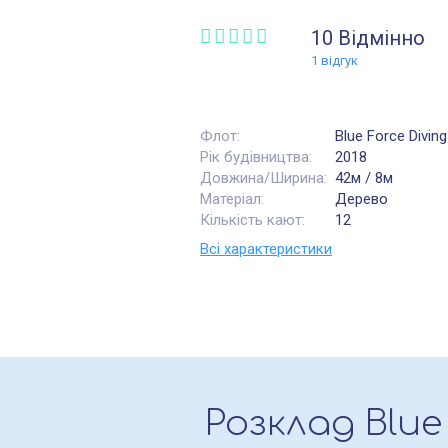
10
Відмінно
1
відгук
Флот:
Blue Force Diving
Рік будівництва:
2018
Довжина/Ширина:
42м / 8м
Матеріал:
Дерево
Кількість кают:
12
Всі характеристики
Розклад
Blue