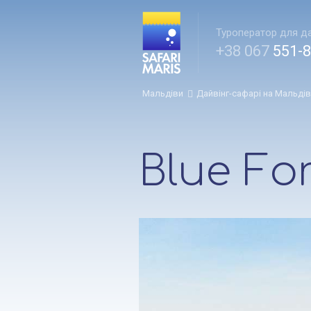
Туроператор для да
+38 067
551-8
Мальдіви
Дайвінг-сафарі на Мальдів
Blue Fo