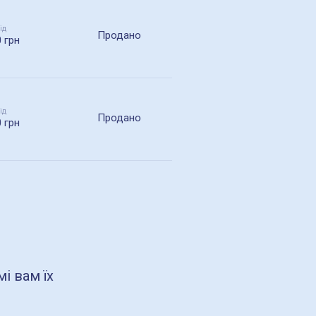
ід
Продано
0 грн
ід
Продано
0 грн
і вам їх