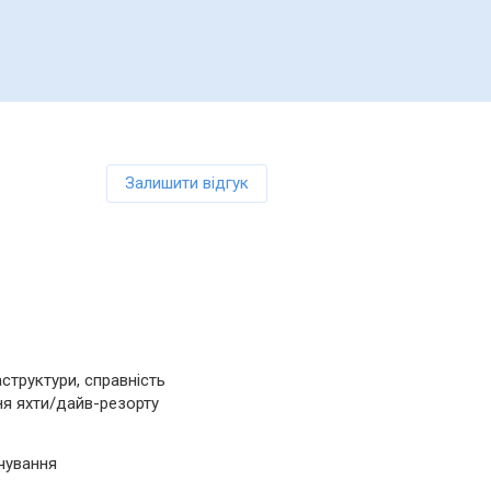
Залишити відгук
структури, справність
я яхти/дайв-резорту
рчування