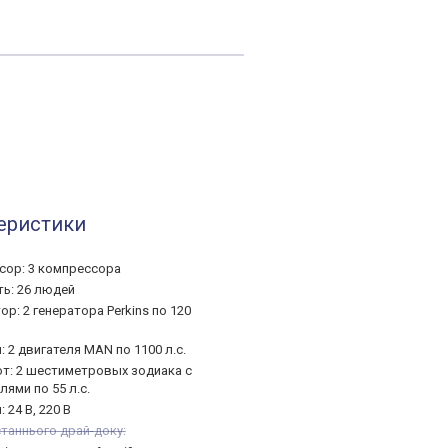
еристики
сор: 3 компрессора
ть: 26 людей
ор: 2 генератора Perkins по 120
: 2 двигателя MAN по 1100 л.с.
т: 2 шестиметровых зодиака с
лями по 55 л.с.
 24 В, 220 В
таннього драй-доку: