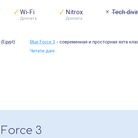
Wi-Fi
Nitrox
Tech divi
Доплата
Доплата
 (Egypt)
Blue Force 3
- современная и просторная яхта класс
Читати далі
 Force 3