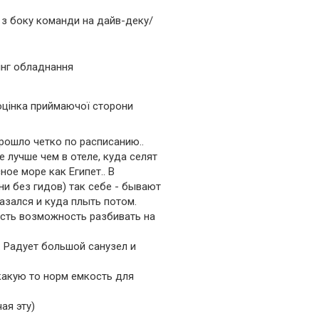
з боку команди на дайв-деку/
інг обладнання
оцінка приймаючої сторони
рошло четко по расписанию..
 лучше чем в отеле, куда селят
ное море как Египет.. В
ни без гидов) так себе - бывают
азался и куда плыть потом.
есть возможность разбивать на
. Радует большой санузел и
какую то норм емкость для
ая эту)