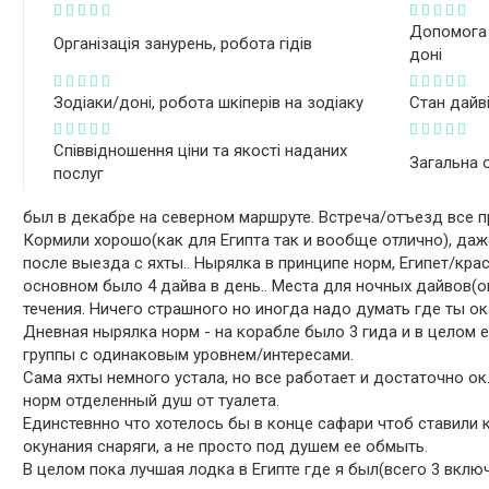
Допомога 
Організація занурень, робота гідів
доні
Зодіаки/доні, робота шкіперів на зодіаку
Стан дайв
Співвідношення ціни та якості наданих
Загальна 
послуг
был в декабре на северном маршруте. Встреча/отъезд все п
Кормили хорошо(как для Египта так и вообще отлично), даже
после выезда с яхты.. Нырялка в принципе норм, Египет/крас
основном было 4 дайва в день.. Места для ночных дайвов(о
течения. Ничего страшного но иногда надо думать где ты ок
Дневная нырялка норм - на корабле было 3 гида и в целом 
группы с одинаковым уровнем/интересами.
Сама яхты немного устала, но все работает и достаточно ок
норм отделенный душ от туалета.
Единстевнно что хотелось бы в конце сафари чтоб ставили 
окунания снаряги, а не просто под душем ее обмыть.
В целом пока лучшая лодка в Египте где я был(всего 3 включ