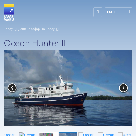
UAH
Палау
Дайвінг-сафарі на Палау
Ocean Hunter III