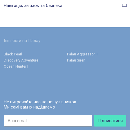
Навігація, звʼязок та безпека
Інші яхти на Палау
Black Pearl
Palau Aggressor II
Discovery Adventure
Palau Siren
Ocean Hunter I
Не витрачайте час на пошук знижок
Ми самі вам їх надішлемо