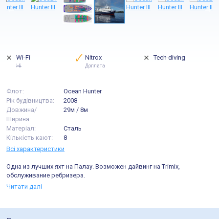
Wi-Fi
Nitrox
Tech diving
Ні
Доплата
Флот:
Ocean Hunter
Рік будівництва:
2008
Довжина/
29м / 8м
Ширина:
Матеріал:
Сталь
Кількість кают:
8
Всі характеристики
Одна из лучших яхт на Палау. Возможен дайвинг на Trimix,
обслуживание ребризера.
Читати далі