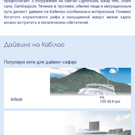
предполагает 3 погружения на сайтах Lighthouse, Balay reef, Shark
cave, Cambaquize. Течение в проливе, обилие пищи и миграционные
пути делают дайвинг на Кабилао особенным и интересным. Помимо
богатого кораллового рифа и насыщенной макро жизни здесь
можно встретить и пелагических обитателей.
Дайвинг на Кабілао
Популярні яхти для дайвінг-сафарі
від
Infiniti
105 424 грн