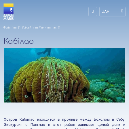
UAH
Філіппіни
Усі сайти на Филиппинах
Кабілао
Остров Кабилао находится в проливе между Бохолом и Себу.
Экскурсия с Панглао в этот район занимает целый день и