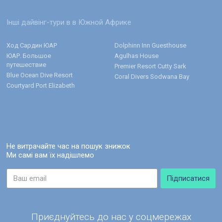
Інші дайвінг-тури в в Южной Африке
Ход Сардин ЮАР
Dolphinn Inn Guesthouse
ЮАР. Большое
Agulhas House
путешествие
Premier Resort Cutty Sark
Blue Ocean Dive Resort
Coral Divers Sodwana Bay
Courtyard Port Elizabeth
Не витрачайте час на пошук знижок
Ми самі вам їх надішлемо
Приєднуйтесь до нас у соцмережах