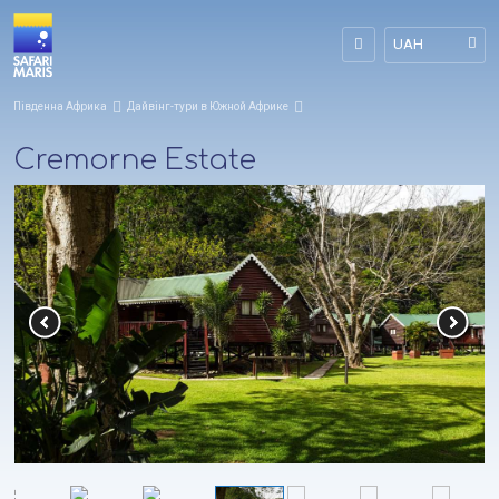
UAH
Південна Африка
Дайвінг-тури в Южной Африке
Cremorne Estate